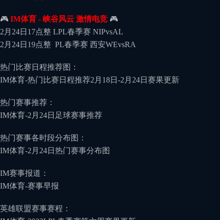
🎮
IM体育 - 峡谷风云 激情电竞
🎮
2月24日17点整 LPL春季赛 NIPvsAL
2月24日19点整 PL春季赛 西安WEvsRA
热门比赛日程推荐图：
IM体育-热门比赛日程推荐2月18日-2月24日赛果更新
热门赛事推荐：
IM体育-2月24日足球赛事推荐
热门赛事各时段分布图：
IM体育-2月24日热门赛事分布图
IM赛事报道：
IM体育-赛事早报
英雄联盟赛事赛程：