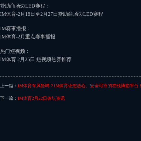
赞助商场边LED赛程：
IM体育-2月18日至2月27日赞助商场边LED赛程
IM赛事播报：
IM体育-2月重点赛事播报
热门短视频：
IM体育 2月25日 短视频热赛推荐
上一篇：
IM体育有风险吗？IM体育让您放心、安全可靠的在线博彩平台
下一篇：
IM体育2月22日体坛资讯