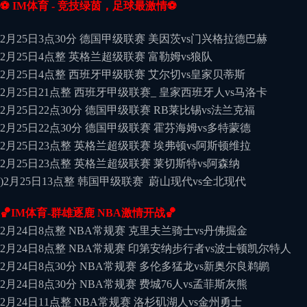
⚽️ IM体育 - 竞技绿茵，足球最激情⚽️
2月25日3点30分 德国甲级联赛 美因茨vs门兴格拉德巴赫
2月25日4点整 英格兰超级联赛 富勒姆vs狼队
2月25日4点整 西班牙甲级联赛 艾尔切vs皇家贝蒂斯
2月25日21点整 西班牙甲级联赛_ 皇家西班牙人vs马洛卡
2月25日22点30分 德国甲级联赛 RB莱比锡vs法兰克福
2月25日22点30分 德国甲级联赛 霍芬海姆vs多特蒙德
2月25日23点整 英格兰超级联赛 埃弗顿vs阿斯顿维拉
2月25日23点整 英格兰超级联赛 莱切斯特vs阿森纳
)2月25日13点整 韩国甲级联赛 蔚山现代vs全北现代
🏀IM体育-群雄逐鹿 NBA激情开战🏀
2月24日8点整 NBA常规赛 克里夫兰骑士vs丹佛掘金
2月24日8点整 NBA常规赛 印第安纳步行者vs波士顿凯尔特人
2月24日8点30分 NBA常规赛 多伦多猛龙vs新奥尔良鹈鹕
2月24日8点30分 NBA常规赛 费城76人vs孟菲斯灰熊
2月24日11点整 NBA常规赛 洛杉矶湖人vs金州勇士