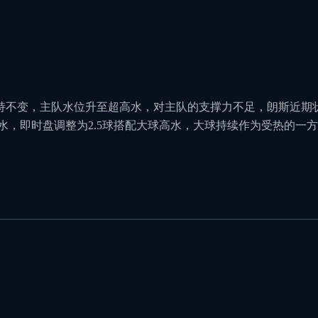
数保持不变，主队水位升至超高水，对主队的支撑力不足，朗斯近
高水，即时盘调整为2.5球搭配大球高水，大球持续作为受热的