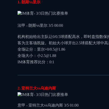
1. 朗斯vs里尔
法甲 - 朗斯vs里尔 3/5 00:00
机构初始给出主队让0/0.5球搭配高水，即时盘指
客为主客场凯旋。初始大小球开出2.5球搭配大球中
全场让分：里尔+0/0.5@1.86
全场大小：小2.5@1.88
IM体育推荐比分：0:1
2. 亚特兰大vs乌迪内斯
意甲 - 亚特兰大vs乌迪内斯 3/5 01:00