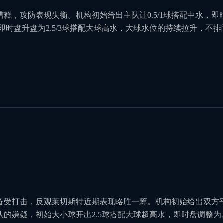
糕，攻防表现失衡。机构初始给出主队让0.5/1球搭配中水，
即时盘升盘为2.5/3球搭配大球高水，大球水位的持续拉升，
备受打击，反观莱切斯特近期表现略胜一筹。机构初始给出双方
的嫌疑，初始大小球开出2.5球搭配大球超高水，即时盘调整为