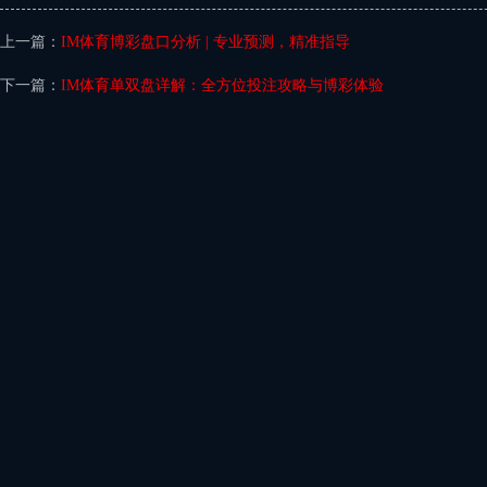
上一篇：
IM体育博彩盘口分析 | 专业预测，精准指导
下一篇：
IM体育单双盘详解：全方位投注攻略与博彩体验