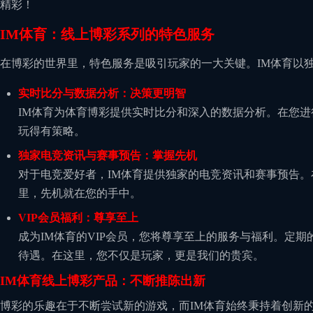
精彩！
IM体育：线上博彩系列的特色服务
在博彩的世界里，特色服务是吸引玩家的一大关键。IM体育以
实时比分与数据分析：决策更明智
IM体育为体育博彩提供实时比分和深入的数据分析。在您
玩得有策略。
独家电竞资讯与赛事预告：掌握先机
对于电竞爱好者，IM体育提供独家的电竞资讯和赛事预告
里，先机就在您的手中。
VIP会员福利：尊享至上
成为IM体育的VIP会员，您将尊享至上的服务与福利。定
待遇。在这里，您不仅是玩家，更是我们的贵宾。
IM体育线上博彩产品：不断推陈出新
博彩的乐趣在于不断尝试新的游戏，而IM体育始终秉持着创新