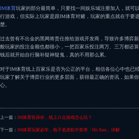
IM体育
玩家的部分最简单，只要找一间娱乐城注册加入，就可以
行游戏，但实际上玩家是跟IM体育对赌，玩家的重点就在于要
楚。
过去曾有不出金的黑网将责任推给游戏开发商，导致许多博弈新
般玩家的投注金额也都很小，一把百家乐投注两万、三万都还算
钱后就开始自行脑补疑神疑鬼，真的不用那么累。
对于IM体育线上百家乐是否为公正的平台，相信各位心中也已
玩家了解关于博弈行业的更多层面，获得最正确的资讯，如果你
心。
上一篇：
IM体育告诉你，线上21点游戏怎么玩？
下一篇：
IM体育玩家必学，电子老虎机中奖率「Hit Rate」详解