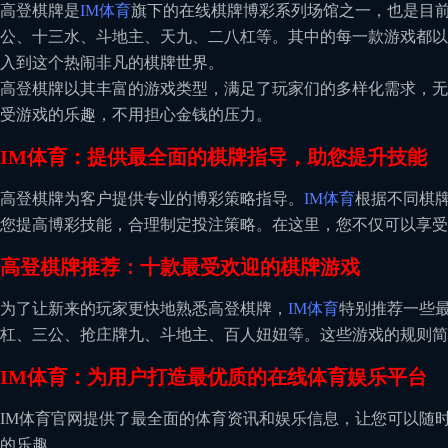
高登棋牌是
IM体育
旗下的在线棋牌博彩系列场馆之一，也是目前
公、十三水、斗地主、天九、二八杠等。其中的每一款游戏都以
入到这个热闹非凡的棋牌世界。
高登棋牌以其丰富的游戏类型，满足了玩家们的多样化需求，无
受游戏的乐趣，不用担心金钱的压力。
IM体育：提供最全面的棋牌指导，助您提升技能
高登棋牌为客户提供专业的博彩策略指导。
IM体育
根据不同棋
您提高博彩技能，合理制定投注策略。在这里，您不仅可以享受
高登棋牌推荐：十款最受欢迎的棋牌游戏
为了让新来的玩家更快地熟悉高登棋牌，
IM体育
特别推荐一些最
杠、三公、抢庄牌九、斗地主、百人妞妞等。这些游戏的规则
IM体育：为用户打造最优质的在线体育娱乐平台
IM体育官网提供了最全面的体育资讯和娱乐信息，让您可以随时了解
的乐趣。