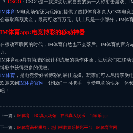
CSGO
：CSGO是一款深受玩家喜爱的第一人称射击游戏。
IM体育
IM电竞场馆还为玩家们提供了虚拟体育和真人CS等电
会赢取高额奖金，最高可达百万元。以上只是一小部分，IM体
IM体育app:电竞博彩的移动神器
在移动互联网的时代，IM体育自然也不会落后。IM体育的官方a
力。
IM体育app具有简洁的设计和流畅的操作体验，让玩家们在移
博彩中获得更多的优惠。
IM体育
，是电竞爱好者博彩的最佳选择。玩家们可以尽情享受
欢迎来到
IM体育官网
，让我们一同携手，享受电竞的快乐，体验
吧！
上一篇：
IM体育｜BG真人场馆 - 在线真人娱乐 - 百家乐app
下一篇：
IM体育高登棋牌：热门棋牌娱乐博彩平台 | IM体育官网