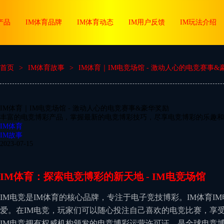
产品
IM体育品牌
IM体育动态
IM用户反馈
IM玩法介绍
首页
>
IM体育故事
>
IM体育｜IM电竞场馆 - 激动人心的电竞赛事&
IM体育｜IM电竞场馆 - 激动人心的电竞赛事&豪华奖励
丰富的电竞博彩产品，掌握最新的电竞博彩技巧，尽享电竞博彩的乐趣和
IM体育
IM故事
2023-07-15
IM体育：探索电竞博彩的新天地 - IM电竞场馆
IM电竞是IM体育的核心品牌，专注于电子竞技博彩。IM体育I
爱。在IM电竞，玩家们可以随心投注自己喜欢的电竞比赛，享
IM电竞拥有权威机构颁发的电竞博彩运营许可证，是全球电竞